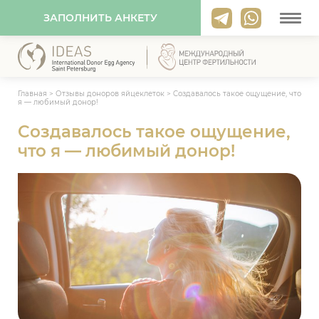
ЗАПОЛНИТЬ АНКЕТУ
Главная
>
Отзывы доноров яйцеклеток
>
Cоздавалось такое ощущение, что
я — любимый донор!
Cоздавалось такое ощущение,
что я — любимый донор!